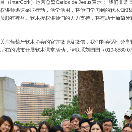
nterCork）运营总监Carlos de Jesus表示：“我
权讲师迅速采取行动，活学活用，将他们学习到的软木知识
员颇有裨益。软木授权讲师们的大力支持，将有助于葡萄牙
关注葡萄牙软木协会的官方微博及微信，我们将会适时分享
的城市开展软木课堂活动，请联系刘园园（010-8580 0783