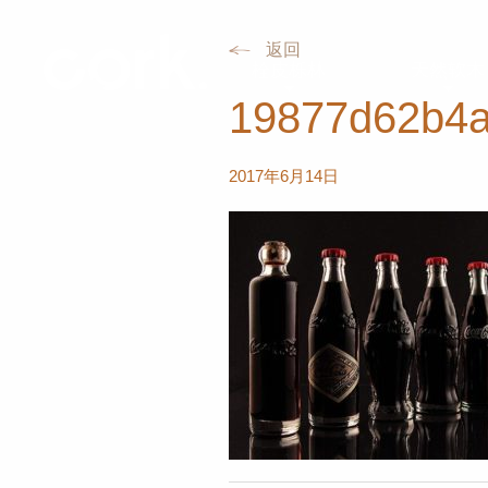
返回
栓皮栎林
天然软木
19877d62b4a
2017年6月14日