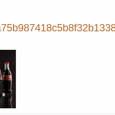
软木与美酒
研发与创新
软木
75b987418c5b8f32b133