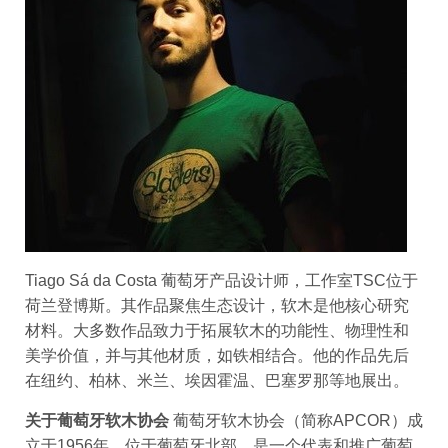
Tiago Sá da Costa
葡萄牙产品设计师，工作室TSC位于
荷兰登博斯。其作品聚焦生态设计，软木是他核心研究
材料。大多数作品致力于拓展软木的功能性、物理性和
美学价值，并与其他材质，如铁相结合。他的作品先后
在纽约、柏林、米兰、埃因霍温、巴塞罗那等地展出。
关于葡萄牙软木协会
葡萄牙软木协会（简称APCOR）成
立于1956年，位于葡萄牙北部，是一个代表和推广葡萄