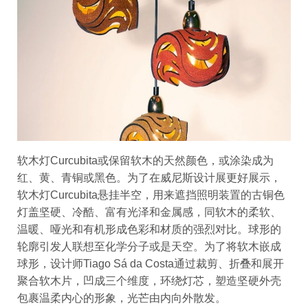
软木灯Curcubita或保留软木的天然颜色，或涂染成为
红、黄、青铜或黑色。为了在威尼斯设计展更好展示，
软木灯Curcubita悬挂半空，用来遮挡照明装置的古铜色
灯盖坚硬、冷酷、富有光泽和金属感，同软木的柔软、
温暖、哑光和有机形成色彩和材质的强烈对比。球形的
轮廓引发人联想至化学分子或是天空。为了将软木嵌成
球形，设计师Tiago Sá da Costa通过裁剪、折叠和展开
聚合软木片，凹成三个维度，环绕灯芯，塑造坚硬外壳
包裹温柔内心的形象，光芒由内向外散发。