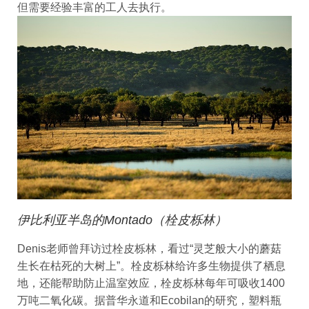
但需要经验丰富的工人去执行。
伊比利亚半岛的Montado（栓皮栎林）
Denis老师曾拜访过栓皮栎林，看过“灵芝般大小的蘑菇
生长在枯死的大树上”。栓皮栎林给许多生物提供了栖息
地，还能帮助防止温室效应，栓皮栎林每年可吸收1400
万吨二氧化碳。据普华永道和Ecobilan的研究，塑料瓶