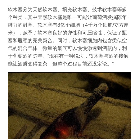
软木塞分为天然软木塞、填充软木塞、技术软木塞等多
个种类，其中天然软木塞是唯一可能让葡萄酒发掘陈年
潜力的封塞。软木塞有8亿个细胞（4千万个细胞/立方厘
米），赋予了软木塞良好的弹性和可压缩性，保证了瓶
塞和瓶颈的完美契合。同时，软木塞细胞内包含类似空
气的混合气体，微量的氧气可以慢慢渗透到酒瓶内，利
于葡萄酒的陈年。“现在有一种说法，软木塞与酒的接触
能让酒质变得复杂，但整个过程目前还没定论。”