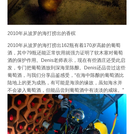
2010年从波罗的海打捞出的香槟
2010年从波罗的海打捞出162瓶有着170岁高龄的葡萄
酒，其中79瓶还能正常饮用就强力证明了软木塞对葡萄
酒的保护作用。Denis老师表示，现在有些酒庄还受此启
发，专门把葡萄酒放到深海里陈酿。Denis还品尝过这些
葡萄酒，与我们分享品鉴感受，“在海中陈酿的葡萄酒比
陆地上的更为成熟，有可能是海浪的缘故，虽知海水并
不会渗入葡萄酒，但能品尝到葡萄酒中有淡淡的咸味。”