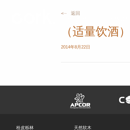
返回
栓皮栎林
天然软木
（适量饮酒）Be
2014年8月22日
栓皮栎林
天然软木