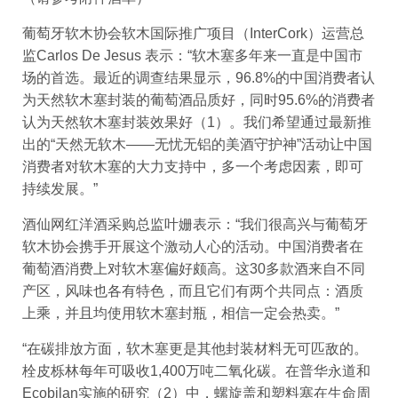
葡萄牙软木协会软木国际推广项目（InterCork）运营总
监Carlos De Jesus 表示：“软木塞多年来一直是中国市
场的首选。最近的调查结果显示，96.8%的中国消费者认
为天然软木塞封装的葡萄酒品质好，同时95.6%的消费者
认为天然软木塞封装效果好（1）。我们希望通过最新推
出的“天然无软木——无忧无铝的美酒守护神”活动让中国
消费者对软木塞的大力支持中，多一个考虑因素，即可
持续发展。”
酒仙网红洋酒采购总监叶姗表示：“我们很高兴与葡萄牙
软木协会携手开展这个激动人心的活动。中国消费者在
葡萄酒消费上对软木塞偏好颇高。这30多款酒来自不同
产区，风味也各有特色，而且它们有两个共同点：酒质
上乘，并且均使用软木塞封瓶，相信一定会热卖。”
“在碳排放方面，软木塞更是其他封装材料无可匹敌的。
栓皮栎林每年可吸收1,400万吨二氧化碳。在普华永道和
Ecobilan实施的研究（2）中，螺旋盖和塑料塞在生命周