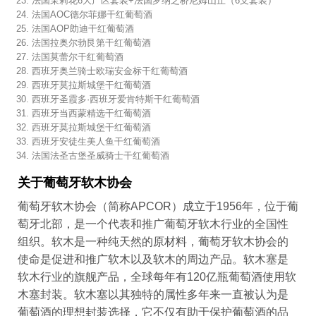
法国茉莉花6大产区套装+法国罗纳之桥尼姆山丘（6支套装）
法国AOC德尔菲娜干红葡萄酒
法国AOP勆迪干红葡萄酒
法国拉奥尔勃艮第干红葡萄酒
法国莫蕾尔干红葡萄酒
西班牙奥兰骑士欧瑞安金标干红葡萄酒
西班牙莫拉斯城堡干红葡萄酒
西班牙圣霞多·西班牙爱肯特斯干红葡萄酒
西班牙当西蒙精选干红葡萄酒
西班牙莫拉斯城堡干红葡萄酒
西班牙安徒生美人鱼干红葡萄酒
法国法圣古堡圣威骑士干红葡萄酒
关于葡萄牙软木协会
葡萄牙软木协会（简称APCOR）成立于1956年，位于葡
萄牙北部，是一个代表和推广葡萄牙软木行业的全国性
组织。软木是一种纯天然的原材料，葡萄牙软木协会的
使命是促进和推广软木以及软木的周边产品。软木塞是
软木行业的旗舰产品，全球每年有120亿瓶葡萄酒使用软
木塞封装。软木塞以其独特的属性多年来一直被认为是
葡萄酒的理想封装选择，它不仅有助于保护葡萄酒的品