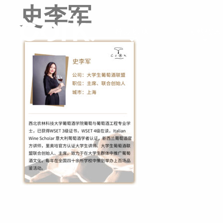
史李军
栓皮栎林
天然软木