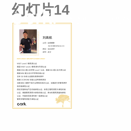
幻灯片14
栓皮栎林
天然软木