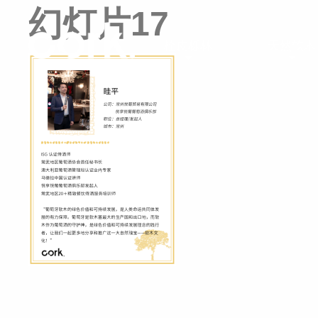
幻灯片17
栓皮栎林
天然软木