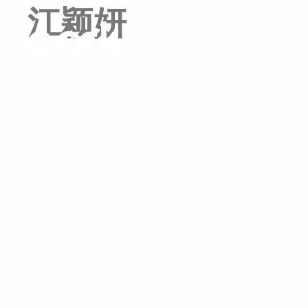
江颖妍
栓皮栎林
天然软木