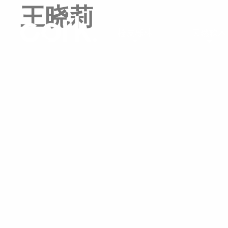
王晓莉
栓皮栎林
天然软木