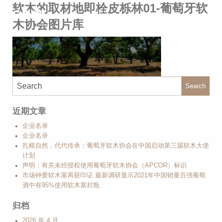
软木的取材地即栓皮栎林01-葡萄牙软
木协会图片库
Search
近期文章
企业名录
企业名录
扎根自然，代代传承：葡萄牙软木协会在中国启动第三届软木大使
计划
声明：有关未经授权使用葡萄牙软木协会（APCOR）标识
市场钟爱软木塞再获印证 最新调研显示2021年中国销量百强葡萄
酒中有95%使用软木塞封瓶
归档
2026 年 4 月