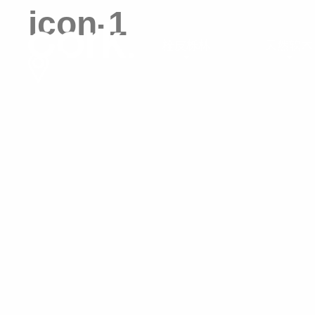
icon-1
栓皮栎林
天然软木