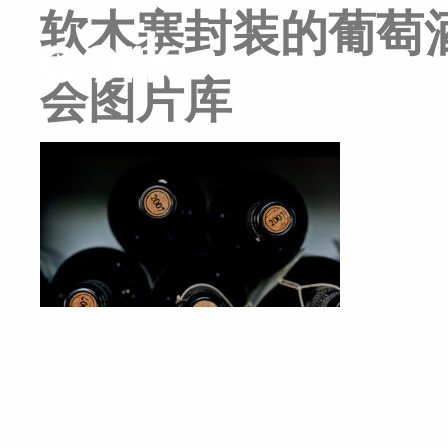
软木塞封装的葡萄酒
栓皮栎林
天然软木
会图片库